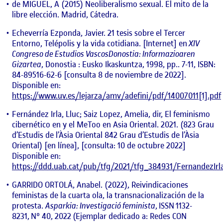
de MIGUEL, A (2015) Neoliberalismo sexual. El mito de la
libre elección. Madrid, Cátedra.
Echeverría Ezponda, Javier. 21 tesis sobre el Tercer
Entorno, Telépolis y la vida cotidiana. [Internet] en
XIV
Congreso de Estudios VascosDonostia: Informazioaren
Gizartea
, Donostia : Eusko Ikaskuntza, 1998, pp.. 7-11, ISBN:
84-89516-62-6 [consulta 8 de noviembre de 2022].
Disponible en:
https://www.uv.es/lejarza/amv/adefini/pdf/14007011[1].pdf
Fernández Irla, Lluc; Saiz Lopez, Amelia, dir, El feminismo
cibernético en y el MeToo en Asia Oriental. 2021. (823 Grau
d’Estudis de l’Àsia Oriental 842 Grau d’Estudis de l’Àsia
Oriental) [en línea], [consulta: 10 de octubre 2022]
Disponible en:
https://ddd.uab.cat/pub/tfg/2021/tfg_384931/FernandezIrl
GARRIDO ORTOLÁ, Anabel. (2022), Reivindicaciones
feministas de la cuarta ola, la transnacionalización de la
protesta.
Asparkia: Investigació feminista
, ISSN 1132-
8231, Nº 40, 2022 (Ejemplar dedicado a: Redes CON