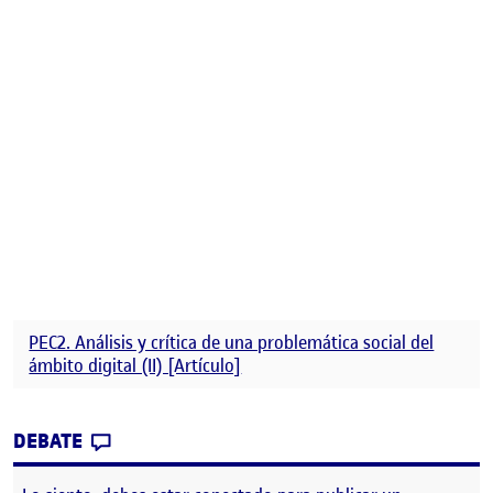
PEC2. Análisis y crítica de una problemática social del
ámbito digital (II) [Artículo]
CONTRIBUTION
0
EN PEC- 2 ARTÍCULO CRÍTICO Y REFLEXIV
DEBATE