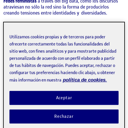
redes feministas
a través del big data, cómo los discursos
atraviesan no sólo la red sino la forma de producirlos
creando tensiones entre identidades y
diversidades.
Todo cambio genera así mismo su resistencia y este cambio
de sinergias feministas en redes ha generado
unas formas
muy particulares de contraataque. Así mismo este nuevo
Utilizamos
cookies
propias y de terceros para poder
escenario trae consigo nuevos discursos y acciones
ofrecerte correctamente todas las funcionalidades del
transnacionales que no serían posibles sin la presencia de las
sitio web, con fines analíticos y para mostrarte publicidad
TICS. Se generan novedosos debates y acción sobre el
personalizada de acuerdo con un perfil elaborado a partir
cuerpo, ya sea a través de la crítica contra la censura de los
de tus hábitos de navegación. Puedes aceptar, rechazar o
pezones en instagram, como por la acción de apoyo mundial
de mujeres que se cortan el pelo como forma de apoyo al
configurar tus preferencias haciendo clic abajo, u obtener
uso obligatorio del hijab en Iran.
Como consecuencia
más información en nuestra
política de cookies.
podemos hablar de un cambio de paradigma social que
incluye la reflexión sobre nuevas masculinidades como parte
necesaria y complementaria del cambio social.
Aceptar
Palabras clave:
Feminismo, identidad, nuevas tecnologías,
TICS, masculinidades, cuerpo.
Rechazar