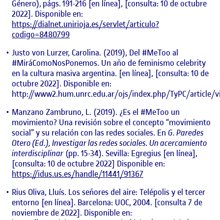
Género), págs. 191-216 [en línea], [consulta: 10 de octubre
2022]. Disponible en:
https://dialnet.unirioja.es/servlet/articulo?
codigo=8480799
Justo von Lurzer, Carolina. (2019), Del #MeToo al
#MiráComoNosPonemos. Un año de feminismo celebrity
en la cultura masiva argentina. [en línea], [consulta: 10 de
octubre 2022]. Disponible en:
http://www2.hum.unrc.edu.ar/ojs/index.php/TyPC/article/v
Manzano Zambruno, L. (2019). ¿Es el #MeToo un
movimiento? Una revisión sobre el concepto “movimiento
social” y su relación con las redes sociales. En
G. Paredes
Otero (Ed.), Investigar las redes sociales. Un acercamiento
interdisciplinar
(pp. 15-34). Sevilla: Egregius [en línea],
[consulta: 10 de octubre 2022] Disponible en:
https://idus.us.es/handle/11441/91367
Rius Oliva, Lluís. Los señores del aire: Telépolis y el tercer
entorno [en línea]. Barcelona: UOC, 2004. [consulta 7 de
noviembre de 2022]. Disponible en: