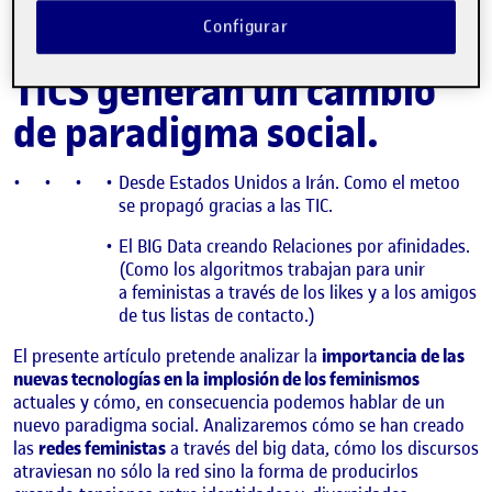
Introducción: Los
Configurar
feminismos y el uso de las
TICS generan un cambio
de paradigma social.
Desde Estados Unidos a Irán. Como el metoo
se propagó gracias a las TIC.
El BIG Data creando Relaciones por afinidades.
(Como los algoritmos trabajan para unir
a feministas a través de los likes y a los amigos
de tus listas de contacto.)
El presente artículo pretende analizar la
importancia de las
nuevas tecnologías en la implosión de los feminismos
actuales y cómo, en consecuencia podemos hablar de un
nuevo paradigma social. Analizaremos cómo se han creado
las
redes feministas
a través del big data, cómo los discursos
atraviesan no sólo la red sino la forma de producirlos