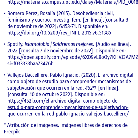
https://materials.campus.uoc.edu/daisy/Materials/PID_00
Romero Pérez, Rosalía (2015). Desobediencia civil,
feminismo y cuerpo. Investig. fem. [en línea],[consulta 8
de noviembre de 2022]; 6:153-71. Disponible en:
https://doi.org/10.5209/rev_INFE.2015.v6.51385
Spotify.
Islamofobia | Saldremos mejores
. [Audio en línea],
2022 [consulta 7 de noviembre de 2022]. Disponible en:
https://open.spotify.com/episode/6XO9vL8oOy7KHVJ3A7M
si=f033333baa73476b
Vallejos Baccelliere, Pablo Ignacio. (2020),
El archivo digital
como objeto de estudio para comprender mecanismos de
subjetivación que ocurren en la red,
452ºF
[en línea],
[consulta: 10 de octubre 2022]. Disponible en:
https://452f.com/el-archivo-digital-como-objeto-de-
estudio-para-comprender-mecanismos-de-subjetivacion-
que-ocurren-en-la-red-pablo-ignacio-vallejos-baccelliere/
* Atribución de imágenes: Imágenes libres de derechos de
Freepik