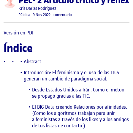
PEC- 2 Artículo crítico y refl
Publicado por
Kris Darias Rodríguez
Visibilidad:
Fecha de publicación
17 marzo, 2024 9:51 pm
en PEC- 2 Artículo crítico y reflexivo 
Pública
-
9 Nov 2022
-
comentario
Versión en PDF
Índice
Abstract
Introducción: El feminismo y el uso de las TICS
generan un cambio de paradigma social.
Desde Estados Unidos a Irán. Como el metoo
se propagó gracias a las TIC.
El BIG Data creando Relaciones por afinidades.
(Como los algoritmos trabajan para unir
a feministas a través de los likes y a los amigos
de tus listas de contacto.)