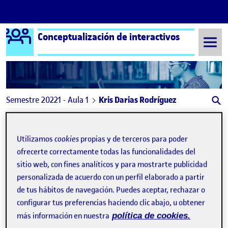
Logo Ágora
Conceptualización de interactivos
Saltar al contenido
Semestre 20221 - Aula 1
Kris Darias Rodríguez
Kris Darias Rodríguez
Utilizamos
cookies
propias y de terceros para poder
ofrecerte correctamente todas las funcionalidades del
Práctica
Publicado por
sitio web, con fines analíticos y para mostrarte publicidad
Publicado por
Kris Darias Rodríguez
personalizada de acuerdo con un perfil elaborado a partir
Visibilidad:
Fecha de publicación
13 enero, 2023 11:59 pm
en Práctica
Pública
-
13 Ene 2023
-
comentario
de tus hábitos de navegación. Puedes aceptar, rechazar o
configurar tus preferencias haciendo clic abajo, u obtener
más información en nuestra
política de cookies.