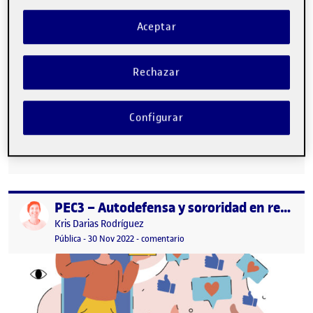
Aceptar
Rechazar
Configurar
PR. Proyecto Final: Solución transversal híbrida a la
problemática presentada (II) …
PEC3 – Autodefensa y sororidad en redes
Publicado por
Publicado por
Kris Darias Rodríguez
Visibilidad:
Fecha de publicación
17 marzo, 2024 9:51 pm
en PEC3 – Autodefensa y sororidad
Pública
-
30 Nov 2022
-
comentario