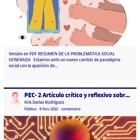
Versión en PDF RESUMEN DE LA PROBLEMÁTICA SOCIAL
GENERADA Estamos ante un nuevo cambio de paradigma
social con la aparición de…
PEC- 2 Artículo crítico y reflexivo sobre El feminismo y el uso de las TICS generan un cambio de paradigma social
Publicado por
Publicado por
Kris Darias Rodríguez
Visibilidad:
Fecha de publicación
17 marzo, 2024 9:51 pm
en PEC- 2 Artículo crítico y reflexi
Pública
-
9 Nov 2022
-
comentario