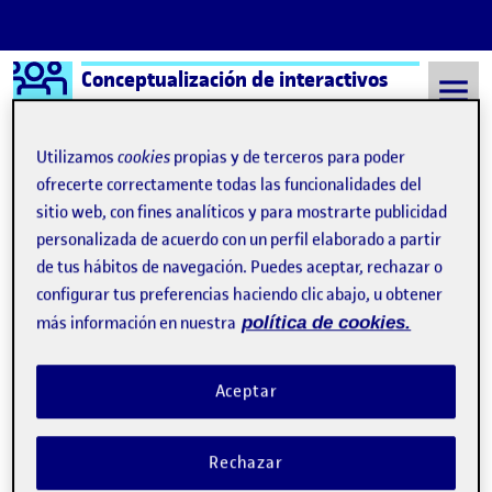
Logo Ágora
Conceptualización de interactivos
Saltar al contenido
Utilizamos
cookies
propias y de terceros para poder
ofrecerte correctamente todas las funcionalidades del
sitio web, con fines analíticos y para mostrarte publicidad
Semestre 20221 - Aula 1
8 Noviembre, 2022
personalizada de acuerdo con un perfil elaborado a partir
8 Noviembre, 2022
de tus hábitos de navegación. Puedes aceptar, rechazar o
configurar tus preferencias haciendo clic abajo, u obtener
más información en nuestra
política de cookies.
Shareting: la exposición de menores en Redes Sociales
Publicado por
Publicado por
Olga Kaita Matas
Visibilidad:
Fecha de publicación
9 noviembre, 2022 6:50 pm
en Shareting: la exposición de meno
Pública
-
8 Nov 2022
-
comentario
Aceptar
Rechazar