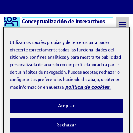
Logo Ágora
Conceptualización de interactivos
Saltar al contenido
Utilizamos
cookies
propias y de terceros para poder
ofrecerte correctamente todas las funcionalidades del
sitio web, con fines analíticos y para mostrarte publicidad
Semestre 20221 - Aula 1
derecho a la intimidad
personalizada de acuerdo con un perfil elaborado a partir
derecho a la intimidad
de tus hábitos de navegación. Puedes aceptar, rechazar o
configurar tus preferencias haciendo clic abajo, u obtener
más información en nuestra
política de cookies.
Shareting: la exposición de menores en Redes Sociales
Publicado por
Publicado por
Olga Kaita Matas
Visibilidad:
Fecha de publicación
9 noviembre, 2022 6:50 pm
en Shareting: la exposición de meno
Pública
-
8 Nov 2022
-
comentario
Aceptar
Rechazar