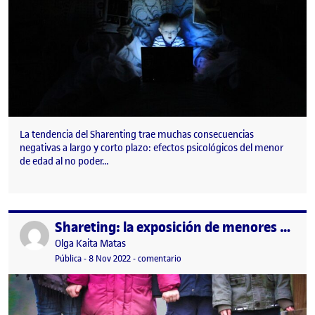
La tendencia del Sharenting trae muchas consecuencias
negativas a largo y corto plazo: efectos psicológicos del menor
de edad al no poder…
Shareting: la exposición de menores en Redes Sociales
Publicado por
Publicado por
Olga Kaita Matas
Visibilidad:
Fecha de publicación
9 noviembre, 2022 6:50 pm
en Shareting: la exposición de meno
Pública
-
8 Nov 2022
-
comentario