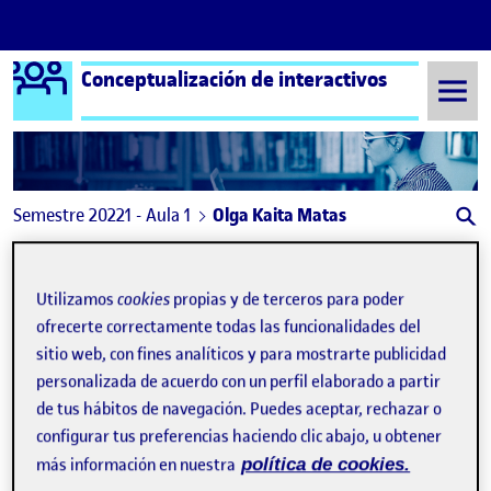
Logo Ágora
Conceptualización de interactivos
Saltar al contenido
Semestre 20221 - Aula 1
Olga Kaita Matas
Olga Kaita Matas
Utilizamos
cookies
propias y de terceros para poder
ofrecerte correctamente todas las funcionalidades del
Solución transversal al problema del Sharenting
Publicado por
sitio web, con fines analíticos y para mostrarte publicidad
Publicado por
Olga Kaita Matas
personalizada de acuerdo con un perfil elaborado a partir
Visibilidad:
Fecha de publicación
en Solución transversal al problem
Pública
-
12 Ene 2023
-
comentario
de tus hábitos de navegación. Puedes aceptar, rechazar o
configurar tus preferencias haciendo clic abajo, u obtener
más información en nuestra
política de cookies.